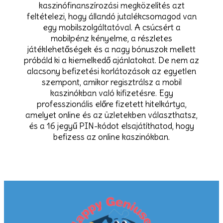
kaszinófinanszírozási megközelítés azt
feltételezi, hogy állandó jutalékcsomagod van
egy mobilszolgáltatóval. A csúcsért a
mobilpénz kényelme, a részletes
játéklehetőségek és a nagy bónuszok mellett
próbáld ki a kiemelkedő ajánlatokat. De nem az
alacsony befizetési korlátozások az egyetlen
szempont, amikor regisztrálsz a mobil
kaszinókban való kifizetésre. Egy
professzionális előre fizetett hitelkártya,
amelyet online és az üzletekben választhatsz,
és a 16 jegyű PIN-kódot elsajátíthatod, hogy
befizess az online kaszinókban.