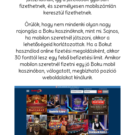
fizethetnek, és személyesen mobilszámlán
keresztül fizethetnek.
Örülök, hogy nem mindenki olyan nagy
rajongója a Boku kaszinóknak, mint mi. Sajnos,
ha mobilon szeretnél játszani, akkor a
lehetőségeid korlátozottak. Ha a Bokut
használod online fizetési megoldásként, akkor
30 fonttól lesz egy felső befizetési limit. Amikor
mobilon szeretnél fizetni egy jó Boku mobil
kaszinóban, válogatott, megbízható pozíció
weboldalakat kínálunk.