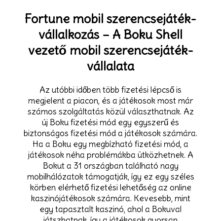
Fortune mobil szerencsejáték-
vállalkozás – A Boku Shell
vezető mobil szerencsejáték-
vállalata
Az utóbbi időben több fizetési lépcső is
megjelent a piacon, és a játékosok most már
számos szolgáltatás közül választhatnak. Az
új Boku fizetési mód egy egyszerű és
biztonságos fizetési mód a játékosok számára.
Ha a Boku egy megbízható fizetési mód, a
játékosok néha problémákba ütközhetnek. A
Bokut a 31 országban található nagy
mobilhálózatok támogatják, így ez egy széles
körben elérhető fizetési lehetőség az online
kaszinójátékosok számára. Kevesebb, mint
egy tapasztalt kaszinó, ahol a Bokuval
játszhatnak, így a játékosok gyorsan