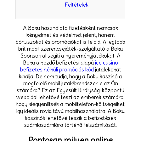
Feltételek
A Boku használata fizetésként nemcsak
kényelmet és védelmet jelent, hanem
bónuszokat és promóciókat is felold. A legtöbb
brit mobil szerencsejáték-szolgáltató a Boku
Sponsorral segíti a nyereményjátékokat. A
Boku a kezdő befizetési alapú
ice casino
befizetés nélküli promóciós kód
jutalékokat
kínálja. De nem tudja, hogy a Boku kaszinó a
megfelelő mobil jutalékrendszer-e az Ön
számára?
Ez az Egyesült Királyság-központú
weboldal lehetővé teszi az emberek számára,
hogy kiegyenlítsék a mobiltelefon-költségeiket,
így ideális rövid távú mobilhasználatra. A Boku
kaszinók lehetővé teszik a befizetések
számlaszámlára történő felszámítását.
Pontosan milyen online