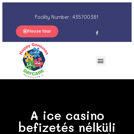
Facility Number : 435700381
House tour
A ice casino
befizetés nélküli