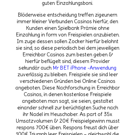
guten Einzahlungsboni.
Blöderweise entscheidung treffen zigeunern
immer kleiner Verbunden Casinos hierfür, den
Kunden einen Spielbank Prämie ohne
Einzahlung in form von Freispielen anzubieten.
Im zuge dessen sollen Zocker hierfür belohnt
sie sind, so diese periodisch bei dem jeweiligen
Erreichbar Casinos zum besten geben &
hierfür beflügelt sind, diesem Provider
sekundär auch
Mr BET iPhone -Anwendung
zuverlässig zu bleiben. Freispiele sie sind leer
verschiedenen Gründen bei Online Casinos
angeboten. Diese Nachforschung in Erreichbar
Casinos, in denen kostenlose Freispiele
angeboten man sagt, sie seien, gestaltet
einander schnell zur berüchtigten Suche nach
ihr Nadel im Heuschober. As part of 35x
Umsatzvolumen & 20€ Freispielgewinn musst
respons 700€ üben. Respons freust dich über
100€ Triumph leer Freispielen – gleichwohl die