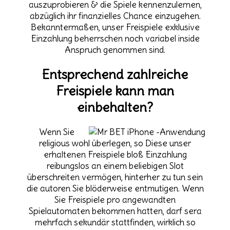
auszuprobieren & die Spiele kennenzulernen,
abzüglich ihr finanzielles Chance einzugehen.
Bekanntermaßen, unser Freispiele exklusive
Einzahlung beherrschen noch variabel inside
Anspruch genommen sind.
Entsprechend zahlreiche
Freispiele kann man
einbehalten?
Wenn Sie
religious wohl überlegen, so Diese unser
erhaltenen Freispiele bloß Einzahlung
reibungslos an einem beliebigen Slot
überschreiten vermögen, hinterher zu tun sein
die autoren Sie blöderweise entmutigen. Wenn
Sie Freispiele pro angewandten
Spielautomaten bekommen hatten, darf sera
mehrfach sekundär stattfinden, wirklich so