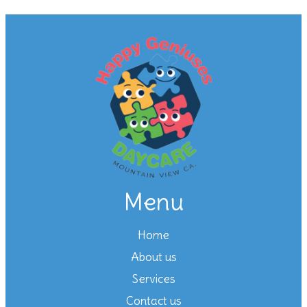
Menu
Home
About us
Services
Contact us