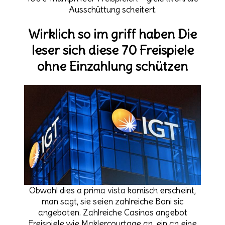
Ausschüttung scheitert.
Wirklich so im griff haben Die
leser sich diese 70 Freispiele
ohne Einzahlung schützen
Obwohl dies a prima vista komisch erscheint,
man sagt, sie seien zahlreiche Boni sic
angeboten. Zahlreiche Casinos angebot
Freispiele wie Maklercourtage an, ein an eine