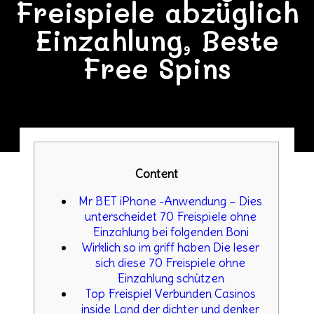
Freispiele abzüglich
Einzahlung, Beste
Free Spins
Content
Mr BET iPhone -Anwendung – Dies
unterscheidet 70 Freispiele ohne
Einzahlung bei folgenden Boni
Wirklich so im griff haben Die leser
sich diese 70 Freispiele ohne
Einzahlung schützen
Top Freispiel Verbunden Casinos
inside Land der dichter und denker