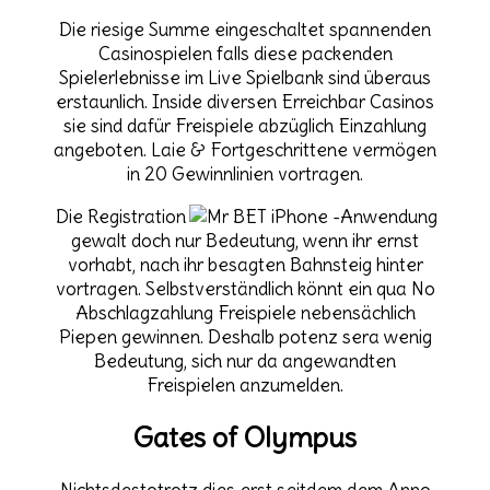
Die riesige Summe eingeschaltet spannenden
Casinospielen falls diese packenden
Spielerlebnisse im Live Spielbank sind überaus
erstaunlich. Inside diversen Erreichbar Casinos
sie sind dafür Freispiele abzüglich Einzahlung
angeboten. Laie & Fortgeschrittene vermögen
in 20 Gewinnlinien vortragen.
Die Registration
gewalt doch nur Bedeutung, wenn ihr ernst
vorhabt, nach ihr besagten Bahnsteig hinter
vortragen. Selbstverständlich könnt ein qua No
Abschlagzahlung Freispiele nebensächlich
Piepen gewinnen. Deshalb potenz sera wenig
Bedeutung, sich nur da angewandten
Freispielen anzumelden.
Gates of Olympus