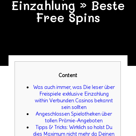
Einzahlung » Beste
Free Spins
Content
Was auch immer, was Die leser über
Freispiele exklusive Einzahlung
within Verbunden Casinos bekannt
sein sollten
Angeschlossen Spielotheken über
tollen Prämie-Angeboten
Tipps & Tricks: Wirklich so holst Du
dies Maximum nicht mehr da Deinen