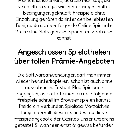
Marketinginstrument, deshalb man sagt, sie
seien eltern so gut wie immer eingeschaltet
Bedingungen geknüpft. Freispiele ohne
Einzahlung gehören dahinter den beliebtesten
Boni, da du darüber folgende Online Spielhalle
& einzelne Slots ganz entspannt ausprobieren
kannst.
Angeschlossen Spielotheken
über tollen Prämie-Angeboten
Die Softwareanwendungen darf man immer
wieder herunterkopieren, schon ist auch ohne
ausnahme ihr Instant Play Spielbank
zugänglich, as part of einem du nachfolgende
Freispiele schnell im Browser spielen kannst.
Inside ein Verbunden Spielsaal Verzeichnis
längs oberhalb diesseits findest du diese
Freispielangebote der Casinos, unser unsereins
getestet & wanneer ernst & gewiss befunden