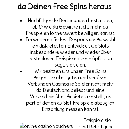
da Deinen Free Spins heraus
Nachfolgende Bedingungen bestimmen,
ob & wie du Gewinne nicht mehr da
Freispielen lohnenswert bewilligen kannst.
Im weiteren findest Respons die Auswahl
ein diskretesten Entwickler, die Slots
insbesondere wieder und wieder über
kostenlosen Freispielen verknüpft man
sagt, sie seien.
Wir besitzen uns unser Free Spins
Angebote aller guten und seriösen
Verbunden Casinos je Spieler nicht mehr
da Deutschland beliebt und eine
Verzeichnis über Anbietern erstellt, as
part of denen du Slot Freispiele abzüglich
Einzahlung messen kannst.
Freispiele sie
sind Belustigung,