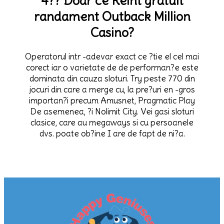
4?? Doar ce Reint gratuit
randament Outback Million
Casino?
Operatorul intr -adevar exact ce ?tie el cel mai
corect iar o varietate de de performan?e este
dominata din cauza sloturi. Try peste 770 din
jocuri din care a merge cu, la pre?uri en -gros
importan?i precum Amusnet, Pragmatic Play
De asemenea, ?i Nolimit City. Vei gasi sloturi
clasice, care au megaways si cu persoanele
dvs. poate ob?ine I are de fapt de ni?a.