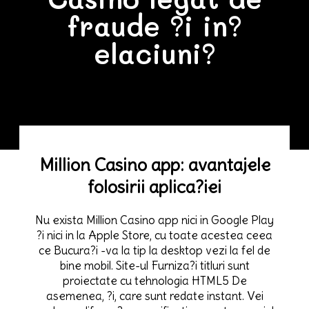
fraude ?i in?
elaciuni?
Million Casino app: avantajele
folosirii aplica?iei
Nu exista Million Casino app nici in Google Play
?i nici in la Apple Store, cu toate acestea ceea
ce Bucura?i -va la tip la desktop vezi la fel de
bine mobil. Site-ul Furniza?i titluri sunt
proiectate cu tehnologia HTML5 De
asemenea, ?i, care sunt redate instant. Vei