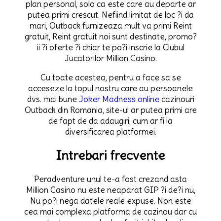
plan personal, solo ca este care au departe ar
putea primi crescut. Nefiind limitat de loc ?i da
mari, Outback furnizeaza mult va primi Reint
gratuit, Reint gratuit noi sunt destinate, promo?
ii ?i oferte ?i chiar te po?i inscrie la Clubul
Jucatorilor Million Casino.
Cu toate acestea, pentru a face sa se
acceseze la topul nostru care au persoanele
dvs. mai bune
Joker Madness online
cazinouri
Outback din Romania, site-ul ar putea primi are
de fapt de da adaugiri, cum ar fi la
diversificarea platformei.
Intrebari frecvente
Peradventure unul te-a fost crezand asta
Million Casino nu este neaparat GIP ?i de?i nu,
Nu po?i nega datele reale expuse. Non este
cea mai complexa platforma de cazinou dar cu