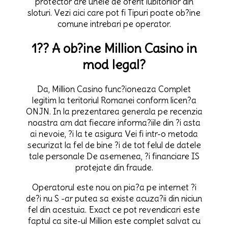
protector are unele de oferit iubitorilor din
sloturi. Vezi aici care pot fi Tipuri poate ob?ine
comune intrebari pe operator.
1?? A ob?ine Million Casino in
mod legal?
Da, Million Casino func?ioneaza Complet
legitim la teritoriul Romanei conform licen?a
ONJN. In la prezentarea generala pe recenzia
noastra am dat fiecare informa?iile din ?i asta
ai nevoie, ?i la te asigura Vei fi intr-o metoda
securizat la fel de bine ?i de tot felul de datele
tale personale De asemenea, ?i financiare IS
protejate din fraude.
Operatorul este nou on pia?a pe internet ?i
de?i nu S -ar putea sa existe acuza?ii din niciun
fel din acestuia. Exact ce pot revendicari este
faptul ca site-ul Million este complet salvat cu